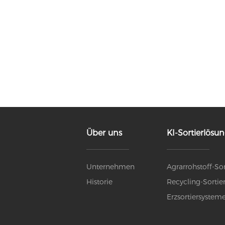
Über uns
KI-Sortierlösu
Unternehmen
Agrarrohstoff-So
Historie
Recycling-Sortie
Erzsortiersystem