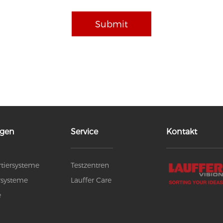
ngen
Service
Kontakt
rtiersysteme
Testzentren
rsysteme
Lauffer Care
e